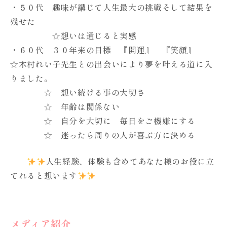
・５０代 趣味が講じて人生最大の挑戦そして結果を
残せた
☆想いは通じると実感
・６０代 ３０年来の目標 『開運』 『笑顔』
☆木村れい子先生との出会いにより夢を叶える道に入
りました。
☆ 想い続ける事の大切さ
☆ 年齢は関係ない
☆ 自分を大切に 毎日をご機嫌にする
☆ 迷ったら周りの人が喜ぶ方に決める
人生経験、体験も含めてあなた様のお役に立
てれると想います
メディア紹介