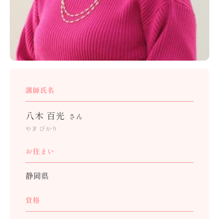
講師氏名
八木 百光
さん
やぎ ぴかり
お住まい
静岡県
資格