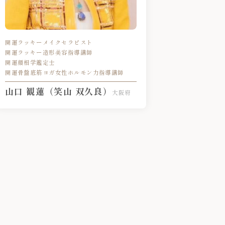
開運ラッキーメイクセラピスト
開運ラッキー造形美容指導講師
開運顔相学鑑定士
開運骨盤底筋ヨガ女性ホルモン力指導講師
山口 観蓮（笑山 双久良）
大阪府