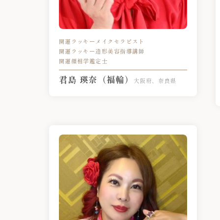
開運ラッキーメイクセラピスト
開運ラッキー造形美容指導講師
開運顔相学鑑定士
君島 瑛奈（福輪）
大阪府、奈良県