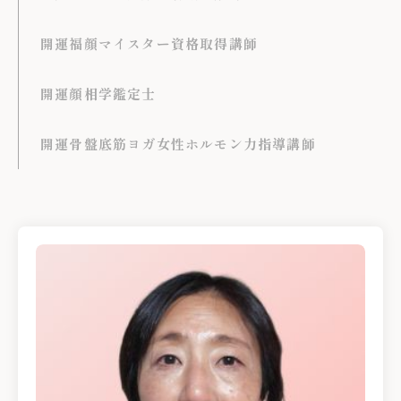
開運福顔マイスター資格取得講師
開運顔相学鑑定士
開運骨盤底筋ヨガ女性ホルモン力指導講師